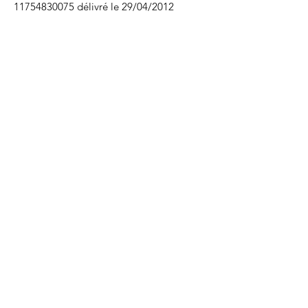
11754830075
délivré le 29/04/2012
E-mail
:
solinfo@solfrance.org
Recevez nos newsletters
Envoyer
Rejoignez les curieux de SoL
(gratuit)
Devenir curieux de SoL