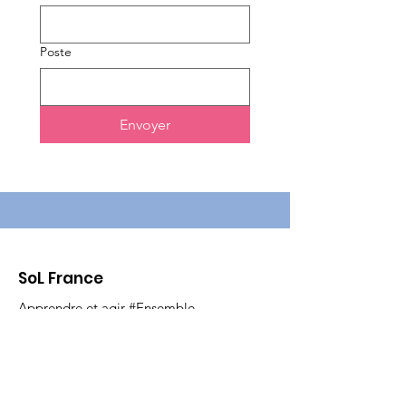
Poste
Envoyer
SoL France
Apprendre et agir #Ensemble
Coworking Greenspace
28 rue du chemin vert 75011 Paris
N° de Formation Professionnelle :
11754830075
délivré le 29/04/2012