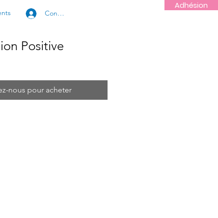
Adhésion
ents
Connexion
ion Positive
ez-nous pour acheter