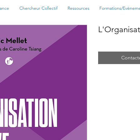
nance
Chercheur Collectif
Ressources
Formations/Evènem
L'Organisat
Contact